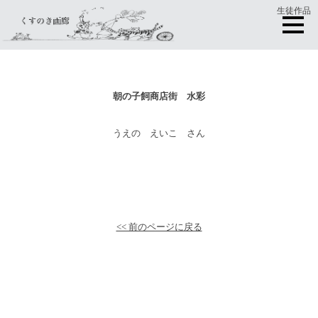
生徒作品
朝の子飼商店街 水彩
うえの えいこ さん
<< 前のページに戻る