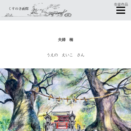
生徒作品
夫婦 楠
うえの えいこ さん